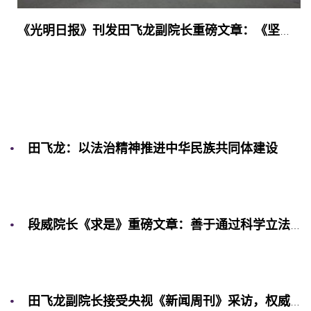
田飞龙：“一国两制”与香港特区国家安全法治建设
《光明日报》刊发田飞龙副院长重磅文章：《坚持和完善行政主导 不断提升港澳依法治理效能》
田飞龙：以法治精神推进中华民族共同体建设
段威院长《求是》重磅文章：善于通过科学立法解决新问题
田飞龙副院长接受央视《新闻周刊》采访，权威解读惩治“台独”新举措