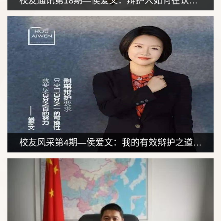
校友通讯第18期—侯爱文：辩护人如何在认罪认罚案件中取得量刑突破？
校友风采第4期—侯爱文：我的有效辩护之道：让辩护绽放人格的光芒