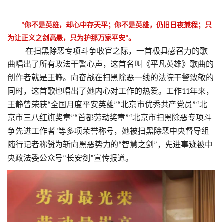
你不是英雄，却心中存天平；你不是英雄，仍旧日夜兼程；只
“
为让正义之剑高悬，只为护那万家平安
。
”
在扫黑除恶专项斗争收官之际，一首极具感召力的歌
曲唱出了所有政法干警心声，这首名叫《平凡英雄》歌曲的
创作者就是王静。向奋战在扫黑除恶一线的法院干警致敬的
同时，这首歌也唱出了她内心对工作的热爱。工作
年来，
11
王静曾荣获
全国月度平安英雄
北京市优秀共产党员
北
“
”“
”“
京市三八红旗奖章
首都劳动奖章
北京市扫黑除恶专项斗
”“
”“
争先进工作者
等多项荣誉称号，她被扫黑
除恶中央督导组
”
随行记者称赞为斩向黑恶势力的
智慧之剑
，先进事迹被中
“
”
央政法委公众号
长安剑
宣传
报道。
“
”