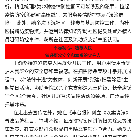
析，精准梳理
类
种疫情防控期间可能涉及的犯罪，拉起
3
22
疫情防控的法律
高压线
，为服务疫情防控筑起
法治屏
“
”
“
障
。此外，她多次下沉社区一线参与基层防控工作，为社
”
区捐赠防疫物资，并运用法律知识帮助社区稳妥处置外籍人
员阻碍防控事件，获所在社区及流动党支部高度认可。
不忘初心、植根人民
做好群众安全和幸福的守护人
王静坚持紧紧依靠人民群众开展工作，用心用情用责守
护人民群众的安全感和幸福感。在扫黑除恶专项斗争开展过
程中，以
法律十进
为载体，创新开展
党建
扫黑除恶
主
“
”
“
+
”
题党日活动，协助全院
余个党支部深入王佐镇、长辛店镇
10
等全区
个街乡、社区开展普法宣传活动
余场，广泛宣传
8
30
扫黑除恶。
在走出去宣传之外，她在《丰台报》创立《以案说法》
普法品牌栏目，笔耕不辍，每周撰写案例讲解扫黑除恶等法
律政策，教育发动群众形成扫黑除恶专项斗争合力。她反思