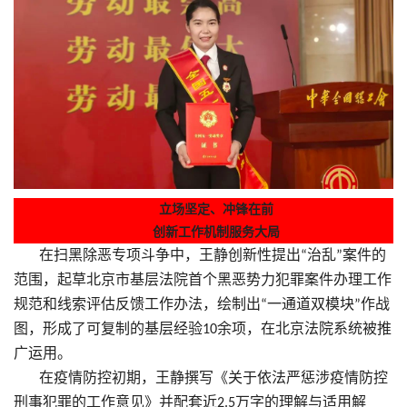
立场坚定、冲锋在前
创新工作机制服务大局
在扫黑除恶专项斗争中，王静创新性提出
治乱
案件的
“
”
范围，起草北京市基层法院首个黑恶势力犯罪案件办理工作
规范和线索评估反馈工作办法，绘制出
一通道双模块
作战
“
”
图，形成了可复制的基层经验
余项，在北京法院系统被推
10
广运用。
在疫情防控初期，王静撰写《关于依法严惩涉疫情防控
刑事犯罪的工作意见》并配套近
万字的理解与适用解
2.5