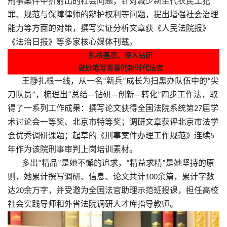
刑事案件中折射出的社会问题，针对减少新生代农民工犯
罪、规范与保障律师的辩护权利等问题，提出增强社会治理
能力等方面的对策，撰写实证分析文章获《人民法院报》
《法治日报》等多家核心媒体刊载。
扎根基层、深入钻研
做妙笔写青春的新时代法官
王静扎根一线，从一名
新兵
成长为扫黑办队伍中的
尖
“
”
“
刀队员
，梳理出
总结
钻研
创新
转化
四步工作法，取
”
“
—
—
—
”
得了一系列工作成果：撰写论文获得全国法院系统第
届学
27
术讨论会一等奖、北京市特等奖；调研文章获评北京市法学
会优秀调研课题；起草的《刑事案件办理工作规范》连续
5
年作为该院刑事审判上岗培训素材。
多出
精品
是她不懈的追求，
精益求精
是她坚持的原
“
”
“
”
则，她累计撰写调研、信息、论文共计
余篇，累计字数
100
达
余万字，并受邀为全国法官助理示范班授课，担任高校
20
社会实践导师和外省法院调研人才库指导教师。