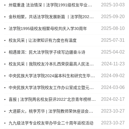
卅载重逢 法治情深丨法学院1991级校友毕业三十周年返校活动圆满举行
2025-10-03
金秋相聚，共话法学院发展新篇 丨法学院2025校友返校座谈会顺利召开
2025-09-20
2025-08-10
法学院1995级校友相聚母校共庆入学30周年
2025-07-31
校友风采 | 让法律知识有力度也有温度
2025-04-02
相遇普洱：民大法学院学子续写边疆奋斗诗
校友风采丨我院校友冷本扎西荣获最高人民法院表扬
2024-11-23
中央民族大学法学院2024届本科生和研究生毕业合影留念
2024-09-02
中央民族大学法学院校友工作办公室成立​暨元宵佳节告校友书
2024-03-06
喜报 | 法学院两名校友获评2022“北京青年榜样”年度人物
2024-02-17
大道薪火，桃李芳华 | 法学院教师荣休座谈会暨99级法学专业毕业生返校活动顺利举行
2023-10-27
2023-10-27
九九级法学专业校友举办毕业二十周年返校活动