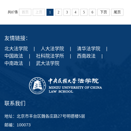
共87条
首页
上页
1
2
3
4
5
6
下页
尾页
友情链接：
北大法学院
|
人大法学院
|
清华法学院
|
中国政法
|
社科院法学所
|
西南政法
|
中南政法
|
武大法学院
联系我们
地址：北京市丰台区魏各庄路27号明德楼5层
邮编：100073