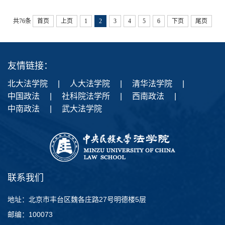
共76条
首页
上页
1
2
3
4
5
6
下页
尾页
友情链接：
北大法学院
|
人大法学院
|
清华法学院
|
中国政法
|
社科院法学所
|
西南政法
|
中南政法
|
武大法学院
联系我们
地址：北京市丰台区魏各庄路27号明德楼5层
邮编：100073