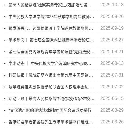
最高人民检察院“检察实务专家进校园”活动第十七讲顺利举行
2025-10-13
中央民族大学法学院2025年秋季学期青年教师交流座谈会顺利举行
2025-09-26
银发映丹心，边疆铸师魂丨学院退休教师张俊杰教授的“银龄育人长歌”
2025-09-19
学术动态｜ 第七届全国党内法规青年学者论坛在中央民族大学成功举办
2025-08-27
第七届全国党内法规青年学者论坛暨“党内法规学与政法法学的对话”学术研讨会议程
2025-08-21
学术动态 ｜ 中央民族大学台港澳研究中心顺利协办第十八届“交流与共享”研讨会
2025-08-13
科研快报｜我院初萌老师出席第九届中国网络版权保护与发展大会 并主持分论坛圆桌论坛环节
2025-07-31
法学院蒋佳妮副教授参加联合国人权理事会边会并作主题发言
2025-07-02
活动回顾丨最高人民检察院“检察实务专家进校园”活动第十四讲顺利举行
2025-05-15
2025-03-29
“文化遗产影响评估法律制度”国际会议成功举行
香港知名学者邵善波先生专场学术讲座在我院顺利举行
2025-03-26