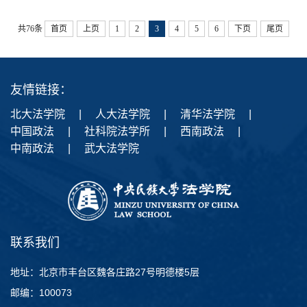
共76条
首页
上页
1
2
3
4
5
6
下页
尾页
友情链接：
北大法学院
|
人大法学院
|
清华法学院
|
中国政法
|
社科院法学所
|
西南政法
|
中南政法
|
武大法学院
联系我们
地址：北京市丰台区魏各庄路27号明德楼5层
邮编：100073