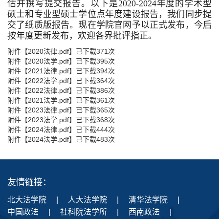
估并撰写提交报告。以下是2020-2024年度的学术型
硕士和专业型硕士学位点年度建设报告，我们同步提
交了纸质版报告。现在学院官网予以正式发布，今后
按年度更新发布，欢迎各界批评指正。
附件【
2020法律.pdf
】已下载
371
次
附件【
2020法学.pdf
】已下载
395
次
附件【
2021法律.pdf
】已下载
394
次
附件【
2022法学.pdf
】已下载
364
次
附件【
2022法律.pdf
】已下载
386
次
附件【
2021法学.pdf
】已下载
361
次
附件【
2023法律.pdf
】已下载
365
次
附件【
2023法学.pdf
】已下载
368
次
附件【
2024法律.pdf
】已下载
444
次
附件【
2024法学.pdf
】已下载
483
次
友情链接：
北大法学院
|
人大法学院
|
清华法学院
|
中国政法
|
社科院法学所
|
西南政法
|