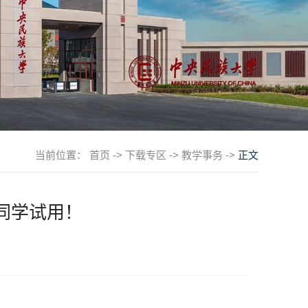
当前位置：
首页
->
下载专区
->
教学事务
->
正文
同学试用！