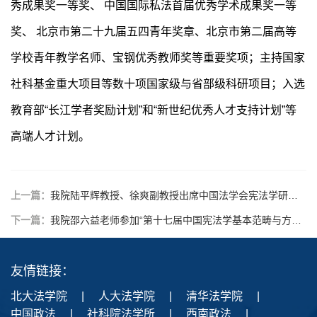
秀成果奖一等奖、 中国国际私法首届优秀学术成果奖一等
奖、 北京市第二十九届五四青年奖章、北京市第二届高等
学校青年教学名师、宝钢优秀教师奖等重要奖项；主持国家
社科基金重大项目等数十项国家级与省部级科研项目；入选
教育部“长江学者奖励计划”和“新世纪优秀人才支持计划”等
高端人才计划。
上一篇：
我院陆平辉教授、徐爽副教授出席中国法学会宪法学研究会2021年年会暨会员大会
下一篇：
我院邵六益老师参加“第十七届中国宪法学基本范畴与方法学术研讨会”并做主题报告与评议
友情链接：
北大法学院
|
人大法学院
|
清华法学院
|
中国政法
|
社科院法学所
|
西南政法
|